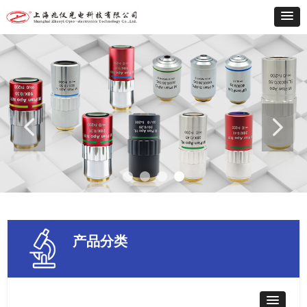
넳
넲
产品分类